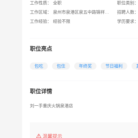
工作性质：
全职
职位类别
工作区域：
泉州市泉港区泉五中路锦祥商住楼203号（泉港汽车站对面）
招聘人数
工作经验：
经验不限
学历要求
职位亮点
包吃
包住
年终奖
节日福利
职位详情
刘一手重庆火锅泉港店
温馨提示