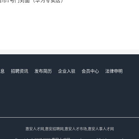
超市1号门对面（华为专卖店）
信息
招聘资讯
发布简历
企业入驻
会员中心
法律申明
们
惠安人才网,惠安招聘网,惠安人才市场,惠安人事人才网