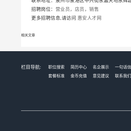
联系地址：泉州市泉港区中兴街永嘉天地永辉
招聘岗位：
营业员，店员，销售
更多招聘信息,请访问
惠安人才网
相关文章
栏目导航:
职位搜索
简历中心
名企展示
一句话
套餐标准
金币充值
意见建议
联系我