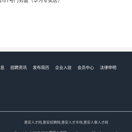
超市1号门对面（华为专卖店）
信息
招聘资讯
发布简历
企业入驻
会员中心
法律申明
们
惠安人才网,惠安招聘网,惠安人才市场,惠安人事人才网