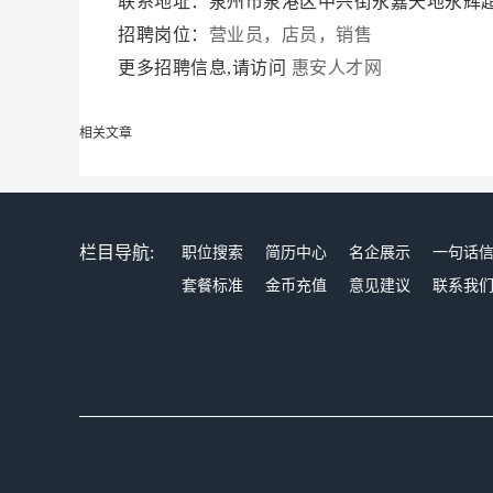
联系地址：泉州市泉港区中兴街永嘉天地永辉
招聘岗位：
营业员，店员，销售
更多招聘信息,请访问
惠安人才网
相关文章
栏目导航:
职位搜索
简历中心
名企展示
一句话
套餐标准
金币充值
意见建议
联系我