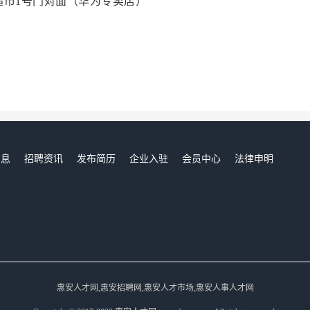
超市1号门对面（华为专卖店）
信息
招聘资讯
发布简历
企业入驻
会员中心
法律申明
们
惠安人才网,惠安招聘网,惠安人才市场,惠安人事人才网