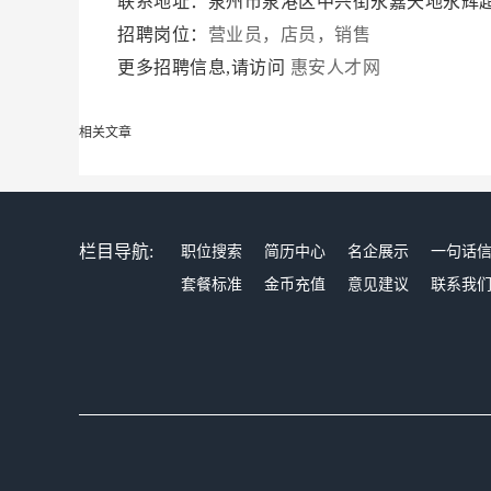
联系地址：泉州市泉港区中兴街永嘉天地永辉
招聘岗位：
营业员，店员，销售
更多招聘信息,请访问
惠安人才网
相关文章
栏目导航:
职位搜索
简历中心
名企展示
一句话
套餐标准
金币充值
意见建议
联系我